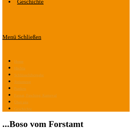
Geschichte
Menü
Schließen
Home
Hächla
Schlüsselübergabe
Jöriumzug
Funken
Fasnat, Fasching, Karneval
Über uns
Geschichte
...Boso vom Forstamt