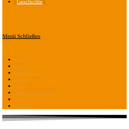
Geschichte
Menü
Schließen
Home
Hächla
Schlüsselübergabe
Jöriumzug
Funken
Fasnat, Fasching, Karneval
Über uns
Geschichte