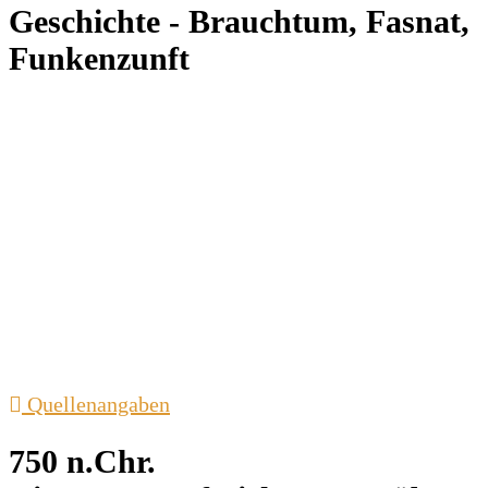
Geschichte - Brauchtum, Fasnat,
Funkenzunft
…historische Nachweise und Erwähnungen – rund
um Funkenbrauchtum und Fasnat aus der Region
aber auch der Funkenzunft Bludenz
Diese Seite wird demnächst und fortlaufend mit
neuen und interessanten Fakten und Bildern
ergänzt.
Jöri Jöri, Kuttlablätz!
Quellenangaben
750 n.Chr.